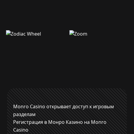
Monro Casino открывает доступ к игровым
разделам
Регистрация в Монро Казино на Monro
Casino