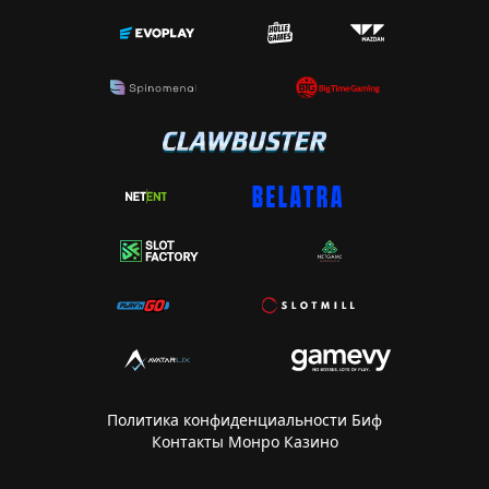
Политика конфиденциальности Биф
Контакты Монро Казино