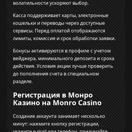
волатильности ускоряют выбор.
Касса поддерживает карты, электронные
кошельки и переводы через доступные
сервисы. Перед оплатой отображаются
лимиты, комиссия и срок обработки заявки.
Бонусы активируются в профиле с учетом
вейджера, минимального депозита и срока
действия. Условия акции лучше проверить
до пополнения счета в специальном
разделе.
Регистрация в Монро
Казино на Monro Casino
Создание аккаунта занимает несколько
минут: нажмите кнопку регистрации,
укажите e-mail или телефон, придумайте